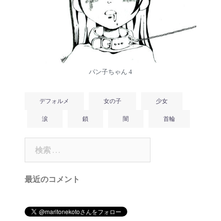
パン子ちゃん 4
デフォルメ
女の子
少女
涙
鎖
闇
首輪
検
索:
最近のコメント