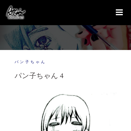
コ
ン
テ
ン
ツ
へ
ス
キ
パン子ちゃん
ッ
プ
パン子ちゃん 4